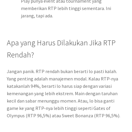
Play punya event atau tournament yang
memberikan RTP lebih tinggi sementara. Ini
jarang, tapi ada.
Apa yang Harus Dilakukan Jika RTP
Rendah?
Jangan panik. RTP rendah bukan berarti lo pasti kalah.
Yang penting adalah manajemen modal. Kalau RTP-nya
katakanlah 94%, berarti lo harus siap dengan variasi
kemenangan yang lebih ekstrem. Main dengan taruhan
kecil dan sabar menunggu momen. Atau, lo bisa ganti
game ke yang RTP-nya lebih tinggi seperti Gates of
Olympus (RTP 96,5%) atau Sweet Bonanza (RTP 96,5%).