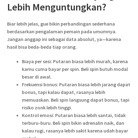
Lebih Menguntungkan?
Biar lebih jelas, gue bikin perbandingan sederhana
berdasarkan pengalaman pemain pada umumnya.
Jangan anggap ini sebagai data absolut, ya—karena
hasil bisa beda-beda tiap orang.
Biaya per sesi
: Putaran biasa lebih murah, karena
kamu cuma bayar per spin. Beli spin butuh modal
besar di awal.
Frekuensi bonus
: Putaran biasa lebih jarang dapat
bonus, tapi kalau dapat, rasanya lebih
memuaskan. Beli spin langsung dapat bonus, tapi
risiko zonk lebih tinggi.
Kontrol emosi
: Putaran biasa lebih santai, tidak
terburu-buru. Beli spin bikin adrenalin naik, dan
kalau rugi, rasanya lebih sakit karena udah bayar