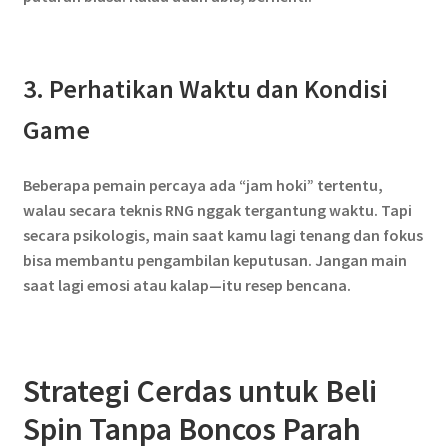
3. Perhatikan Waktu dan Kondisi
Game
Beberapa pemain percaya ada “jam hoki” tertentu,
walau secara teknis RNG nggak tergantung waktu. Tapi
secara psikologis, main saat kamu lagi tenang dan fokus
bisa membantu pengambilan keputusan. Jangan main
saat lagi emosi atau kalap—itu resep bencana.
Strategi Cerdas untuk Beli
Spin Tanpa Boncos Parah