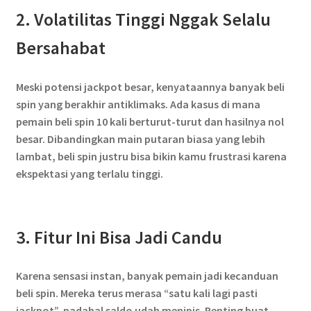
2. Volatilitas Tinggi Nggak Selalu
Bersahabat
Meski potensi jackpot besar, kenyataannya banyak
beli
spin
yang berakhir antiklimaks. Ada kasus di mana
pemain beli spin 10 kali berturut-turut dan hasilnya nol
besar. Dibandingkan main putaran biasa yang lebih
lambat, beli spin justru bisa bikin kamu frustrasi karena
ekspektasi yang terlalu tinggi.
3. Fitur Ini Bisa Jadi Candu
Karena sensasi instan, banyak pemain jadi kecanduan
beli spin
. Mereka terus merasa “satu kali lagi pasti
jackpot”, padahal saldo udah menipis. Penting buat