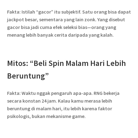
Fakta: Istilah “gacor” itu subjektif. Satu orang bisa dapat
jackpot besar, sementara yang lain zonk. Yang disebut
gacor bisa jadi cuma efek seleksi bias—orang yang
menang lebih banyak cerita daripada yang kalah.
Mitos: “Beli Spin Malam Hari Lebih
Beruntung”
Fakta: Waktu nggak pengaruh apa-apa. RNG bekerja
secara konstan 24 jam. Kalau kamu merasa lebih
beruntung di malam hari, itu lebih karena faktor
psikologis, bukan mekanisme game.