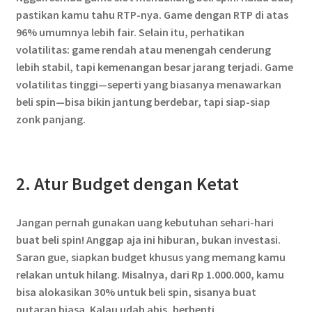
pastikan kamu tahu RTP-nya. Game dengan RTP di atas
96% umumnya lebih fair. Selain itu, perhatikan
volatilitas: game rendah atau menengah cenderung
lebih stabil, tapi kemenangan besar jarang terjadi. Game
volatilitas tinggi—seperti yang biasanya menawarkan
beli spin—bisa bikin jantung berdebar, tapi siap-siap
zonk panjang.
2. Atur Budget dengan Ketat
Jangan pernah gunakan uang kebutuhan sehari-hari
buat
beli spin
! Anggap aja ini hiburan, bukan investasi.
Saran gue, siapkan budget khusus yang memang kamu
relakan untuk hilang. Misalnya, dari Rp 1.000.000, kamu
bisa alokasikan 30% untuk beli spin, sisanya buat
putaran biasa. Kalau udah abis, berhenti.