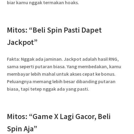
biar kamu nggak termakan hoaks.
Mitos: “Beli Spin Pasti Dapet
Jackpot”
Fakta: Nggak ada jaminan. Jackpot adalah hasil RNG,
sama seperti putaran biasa. Yang membedakan, kamu
membayar lebih mahal untuk akses cepat ke bonus.
Peluangnya memang lebih besar dibanding putaran
biasa, tapi tetep nggak ada yang pasti.
Mitos: “Game X Lagi Gacor, Beli
Spin Aja”