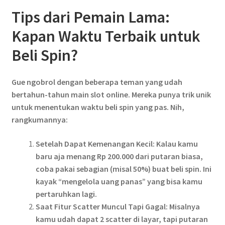
Tips dari Pemain Lama:
Kapan Waktu Terbaik untuk
Beli Spin?
Gue ngobrol dengan beberapa teman yang udah
bertahun-tahun main slot online. Mereka punya trik unik
untuk menentukan waktu
beli spin
yang pas. Nih,
rangkumannya:
Setelah Dapat Kemenangan Kecil
: Kalau kamu
baru aja menang Rp 200.000 dari putaran biasa,
coba pakai sebagian (misal 50%) buat beli spin. Ini
kayak “mengelola uang panas” yang bisa kamu
pertaruhkan lagi.
Saat Fitur Scatter Muncul Tapi Gagal
: Misalnya
kamu udah dapat 2 scatter di layar, tapi putaran