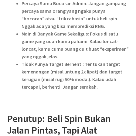
Percaya Sama Bocoran Admin
: Jangan gampang
percaya sama orang yang ngaku punya
“bocoran” atau “trik rahasia” untuk
beli spin
.
Nggak ada yang bisa memprediksi RNG.
Main di Banyak Game Sekaligus
: Fokus di satu
game yang udah kamu pahami. Kalau loncat-
loncat, kamu cuma buang duit buat “eksperimen”
yang nggak jelas.
Tidak Punya Target Berhenti
: Tentukan target
kemenangan (misal untung 2x lipat) dan target
kerugian (misal rugi 50% modal). Kalau udah
tercapai, berhenti. Jangan serakah.
Penutup: Beli Spin Bukan
Jalan Pintas, Tapi Alat