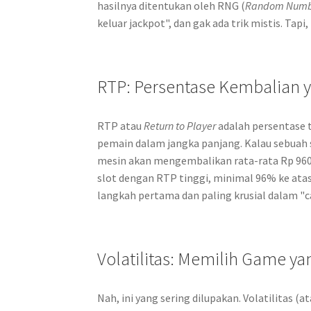
hasilnya ditentukan oleh RNG (
Random Numbe
keluar jackpot", dan gak ada trik mistis. Ta
RTP: Persentase Kembalian 
RTP atau
Return to Player
adalah persentase t
pemain dalam jangka panjang. Kalau sebuah s
mesin akan mengembalikan rata-rata Rp 960.
slot dengan RTP tinggi, minimal 96% ke atas.
langkah pertama dan paling krusial dalam "ca
Volatilitas: Memilih Game 
Nah, ini yang sering dilupakan. Volatilitas (