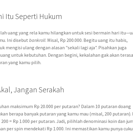
hi Itu Seperti Hukum
umlah uang yang rela kamu hilangkan untuk sesi bermain hari itu—
mu. Ini disebut
bankroll
. Misal, Rp 200.000. Begitu uang itu habis,
uk mengisi ulang dengan alasan "sekali lagi aja". Pisahkan juga
 uang untuk kebutuhan. Dengan begini, kekalahan gak akan teras
uran yang kamu pilih.
Akal, Jangan Serakah
aruhan maksimum Rp 20.000 per putaran? Dalam 10 putaran doang
ukan berapa banyak putaran yang kamu mau (misal, 200 putaran). 
 200 = Rp 1.000 per putaran. Jadi, pilihlah denominasi koin dan ju
an per spin mendekati Rp 1.000. Ini memastikan kamu punya cuk