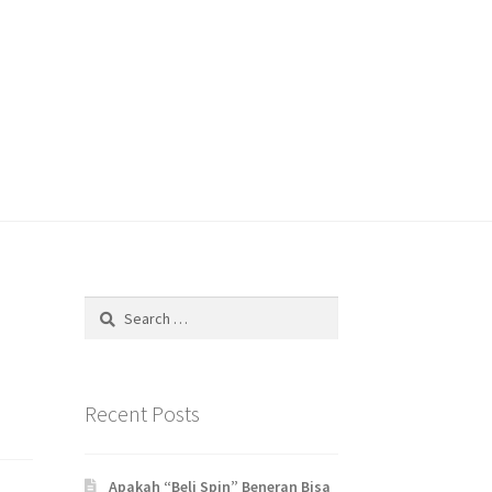
Search
for:
Recent Posts
Apakah “Beli Spin” Beneran Bisa