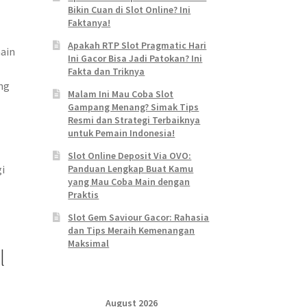
Bikin Cuan di Slot Online? Ini
Faktanya!
Apakah RTP Slot Pragmatic Hari
main
Ini Gacor Bisa Jadi Patokan? Ini
Fakta dan Triknya
ng
Malam Ini Mau Coba Slot
Gampang Menang? Simak Tips
Resmi dan Strategi Terbaiknya
untuk Pemain Indonesia!
Slot Online Deposit Via OVO:
Panduan Lengkap Buat Kamu
i
yang Mau Coba Main dengan
Praktis
Slot Gem Saviour Gacor: Rahasia
dan Tips Meraih Kemenangan
Maksimal
l
August 2026