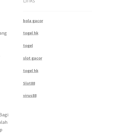
Links
bola gacor
uang
togel hk
togel
a
slot gacor
togel hk
Slot88
virus88
Bagi
mlah
up