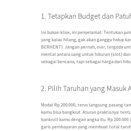
1. Tetapkan Budget dan Patu
Ini bukan klise, ini penyelamat. Tentukan j
yang kalau hilang, gak akan ganggu hidup ka
BERHENTI. Jangan pernah,
ever
, tergoda unt
mental antara uang untuk hiburan (slot) dan
sebagai bencana, tapi sebagai harga dari hib
2. Pilih Taruhan yang Masuk 
Modal Rp 200.000, terus langsung pasang t
kamu bisa bangkrut. Aturan praktisnya: tent
bankroll kamu dengan angka itu. Rp 200.000 /
garis pembayaran yang membuat total taruh