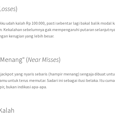
Losses
)
ku udah kalah Rp 100.000, pasti sebentar lagi bakal balik modal k
den. Kekalahan sebelumnya gak mempengaruhi putaran selanjutnya
ngan kerugian yang lebih besar.
 Menang" (
Near Misses
)
l jackpot yang nyaris sebaris (hampir menang) sengaja dibuat unt
mu untuk terus memutar. Sadari ini sebagai ilusi belaka. Itu cuma
, bukan indikasi apa-apa.
Kalah