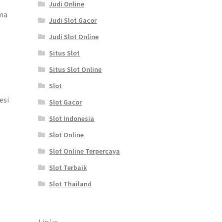
Judi Online
ama
Judi Slot Gacor
Judi Slot Online
Situs Slot
Situs Slot Online
Slot
esi
Slot Gacor
Slot Indonesia
Slot Online
Slot Online Terpercaya
Slot Terbaik
Slot Thailand