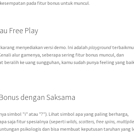
esempatan pada fitur bonus untuk muncul.
au Free Play
ekarang menyediakan versi demo. Ini adalah
playground
terbaikmu
Kenali alur gamenya, seberapa sering fitur bonus muncul, dan
at beralih ke uang sungguhan, kamu sudah punya feeling yang bai
ur Bonus dengan Saksama
ya simbol "i" atau "?"). Lihat simbol apa yang paling berharga,
a saja fitur spesialnya (seperti
wilds, scatters, free spins, multipli
ntungan psikologis dan bisa membuat keputusan taruhan yang l