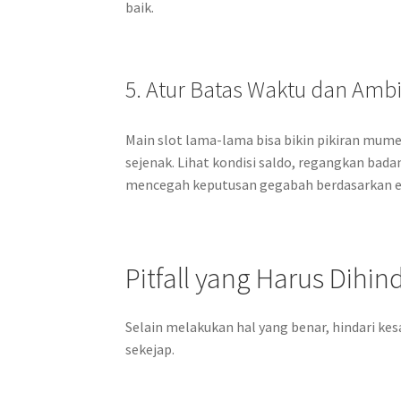
baik.
5. Atur Batas Waktu dan Ambil
Main slot lama-lama bisa bikin pikiran mumet
sejenak. Lihat kondisi saldo, regangkan bada
mencegah keputusan gegabah berdasarkan em
Pitfall yang Harus Dihin
Selain melakukan hal yang benar, hindari kes
sekejap.