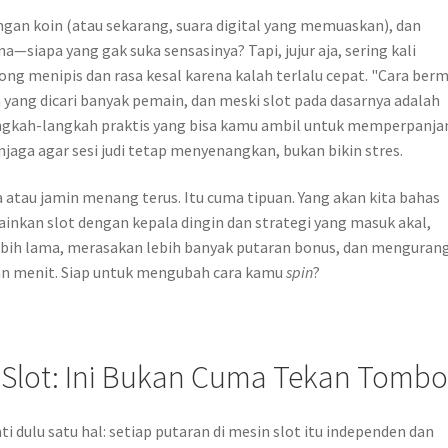
gan koin (atau sekarang, suara digital yang memuaskan), dan
—siapa yang gak suka sensasinya? Tapi, jujur aja, sering kali
g menipis dan rasa kesal karena kalah terlalu cepat. "Cara ber
a yang dicari banyak pemain, dan meski slot pada dasarnya adalah
ngkah-langkah praktis yang bisa kamu ambil untuk memperpanja
jaga agar sesi judi tetap menyenangkan, bukan bikin stres.
ya atau jamin menang terus. Itu cuma tipuan. Yang akan kita bahas
nkan slot dengan kepala dingin dan strategi yang masuk akal,
bih lama, merasakan lebih banyak putaran bonus, dan mengurang
gan menit. Siap untuk mengubah cara kamu
spin
?
Slot: Ini Bukan Cuma Tekan Tombo
i dulu satu hal: setiap putaran di mesin slot itu independen dan