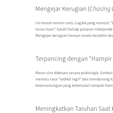
Mengejar Kerugian (
Chasing 
Ini musuh nomor satu. Logika yang muncul: "A
terus main." Salah! Setiap putaran indepen
Mengejar kerugian hampir selalu berakhir de
Terpancing dengan "Hampir
Mesin slot didesain secara psikologis. Simbo
memicu rasa "sedikit lagi!" dan mendorong ka
keberuntungan yang kebetulan tampak hampir
Meningkatkan Taruhan Saat 