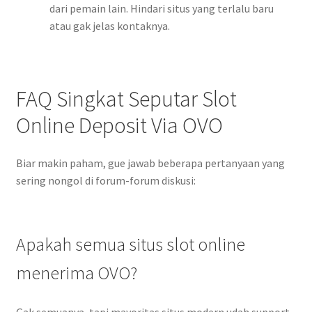
dari pemain lain. Hindari situs yang terlalu baru
atau gak jelas kontaknya.
FAQ Singkat Seputar Slot
Online Deposit Via OVO
Biar makin paham, gue jawab beberapa pertanyaan yang
sering nongol di forum-forum diskusi:
Apakah semua situs slot online
menerima OVO?
Gak semuanya, tapi mayoritas situs modern udah support