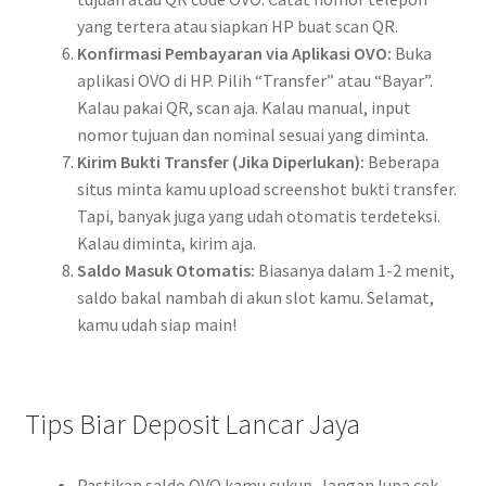
yang tertera atau siapkan HP buat scan QR.
Konfirmasi Pembayaran via Aplikasi OVO:
Buka
aplikasi OVO di HP. Pilih “Transfer” atau “Bayar”.
Kalau pakai QR, scan aja. Kalau manual, input
nomor tujuan dan nominal sesuai yang diminta.
Kirim Bukti Transfer (Jika Diperlukan):
Beberapa
situs minta kamu upload screenshot bukti transfer.
Tapi, banyak juga yang udah otomatis terdeteksi.
Kalau diminta, kirim aja.
Saldo Masuk Otomatis:
Biasanya dalam 1-2 menit,
saldo bakal nambah di akun slot kamu. Selamat,
kamu udah siap main!
Tips Biar Deposit Lancar Jaya
Pastikan saldo OVO kamu cukup. Jangan lupa cek