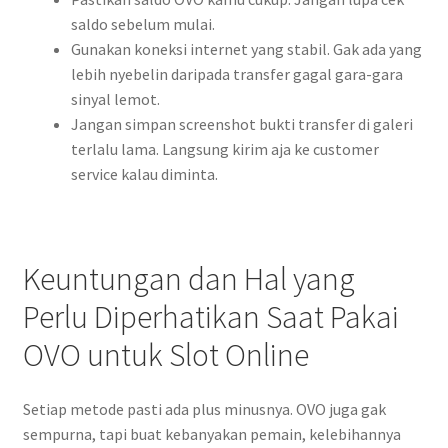
saldo sebelum mulai.
Gunakan koneksi internet yang stabil. Gak ada yang
lebih nyebelin daripada transfer gagal gara-gara
sinyal lemot.
Jangan simpan screenshot bukti transfer di galeri
terlalu lama. Langsung kirim aja ke customer
service kalau diminta.
Keuntungan dan Hal yang
Perlu Diperhatikan Saat Pakai
OVO untuk Slot Online
Setiap metode pasti ada plus minusnya. OVO juga gak
sempurna, tapi buat kebanyakan pemain, kelebihannya