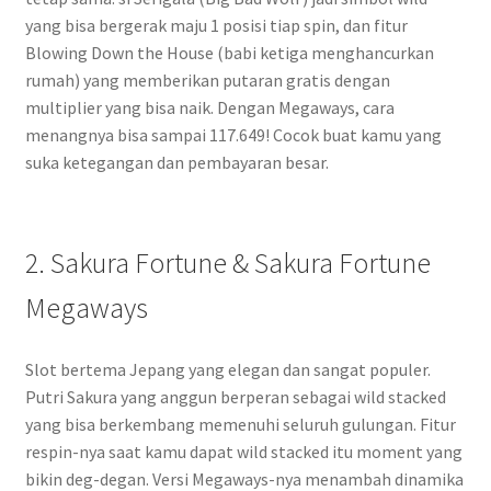
yang bisa bergerak maju 1 posisi tiap spin, dan fitur
Blowing Down the House (babi ketiga menghancurkan
rumah) yang memberikan putaran gratis dengan
multiplier yang bisa naik. Dengan Megaways, cara
menangnya bisa sampai 117.649! Cocok buat kamu yang
suka ketegangan dan pembayaran besar.
2. Sakura Fortune & Sakura Fortune
Megaways
Slot bertema Jepang yang elegan dan sangat populer.
Putri Sakura yang anggun berperan sebagai wild stacked
yang bisa berkembang memenuhi seluruh gulungan. Fitur
respin-nya saat kamu dapat wild stacked itu moment yang
bikin deg-degan. Versi Megaways-nya menambah dinamika