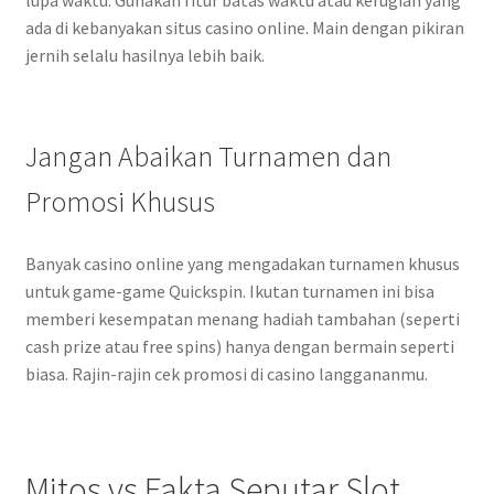
ada di kebanyakan situs casino online. Main dengan pikiran
jernih selalu hasilnya lebih baik.
Jangan Abaikan Turnamen dan
Promosi Khusus
Banyak casino online yang mengadakan turnamen khusus
untuk game-game Quickspin. Ikutan turnamen ini bisa
memberi kesempatan menang hadiah tambahan (seperti
cash prize atau free spins) hanya dengan bermain seperti
biasa. Rajin-rajin cek promosi di casino langgananmu.
Mitos vs Fakta Seputar Slot