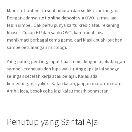
Main slot online itu soal hiburan dan sedikit tantangan.
Dengan adanya
slot online deposit via OVO
, semua jadi
lebih simpel. Gak perlu punya kartu kredit atau rekening
khusus. Cukup HP dan saldo OVO, kamu udah bisa
menikmati berbagai tema game, dari klasik buah-buahan
sampe petualangan mitologi.
Yang paling penting, ingat buat main dengan bijak. Jangan
sampe kecanduan dan lupa waktu. Anggap aja ini sebagai
selingan setelah kerja atau belajar. Kalau ada
kemenangan, syukuri. Kalau kalah, jangan marah-marah.
Ambil jeda, besok coba lagi kalau masih penasaran.
Penutup yang Santai Aja