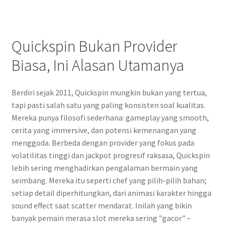
Quickspin Bukan Provider
Biasa, Ini Alasan Utamanya
Berdiri sejak 2011, Quickspin mungkin bukan yang tertua,
tapi pasti salah satu yang paling konsisten soal kualitas.
Mereka punya filosofi sederhana: gameplay yang smooth,
cerita yang immersive, dan potensi kemenangan yang
menggoda. Berbeda dengan provider yang fokus pada
volatilitas tinggi dan jackpot progresif raksasa, Quickspin
lebih sering menghadirkan pengalaman bermain yang
seimbang. Mereka itu seperti chef yang pilih-pilih bahan;
setiap detail diperhitungkan, dari animasi karakter hingga
sound effect saat scatter mendarat. Inilah yang bikin
banyak pemain merasa slot mereka sering "gacor" –