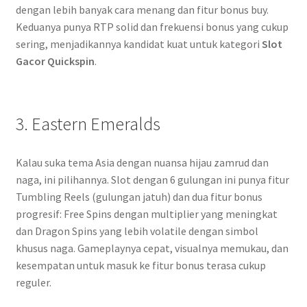
dengan lebih banyak cara menang dan fitur bonus buy.
Keduanya punya RTP solid dan frekuensi bonus yang cukup
sering, menjadikannya kandidat kuat untuk kategori
Slot
Gacor Quickspin
.
3. Eastern Emeralds
Kalau suka tema Asia dengan nuansa hijau zamrud dan
naga, ini pilihannya. Slot dengan 6 gulungan ini punya fitur
Tumbling Reels (gulungan jatuh) dan dua fitur bonus
progresif: Free Spins dengan multiplier yang meningkat
dan Dragon Spins yang lebih volatile dengan simbol
khusus naga. Gameplaynya cepat, visualnya memukau, dan
kesempatan untuk masuk ke fitur bonus terasa cukup
reguler.