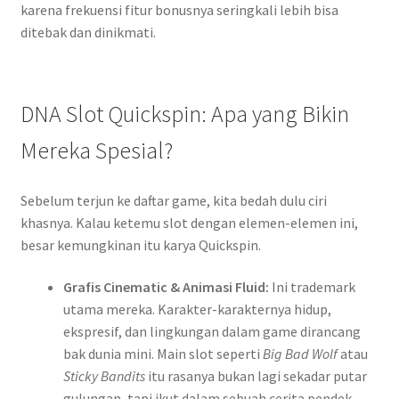
karena frekuensi fitur bonusnya seringkali lebih bisa
ditebak dan dinikmati.
DNA Slot Quickspin: Apa yang Bikin
Mereka Spesial?
Sebelum terjun ke daftar game, kita bedah dulu ciri
khasnya. Kalau ketemu slot dengan elemen-elemen ini,
besar kemungkinan itu karya Quickspin.
Grafis Cinematic & Animasi Fluid:
Ini trademark
utama mereka. Karakter-karakternya hidup,
ekspresif, dan lingkungan dalam game dirancang
bak dunia mini. Main slot seperti
Big Bad Wolf
atau
Sticky Bandits
itu rasanya bukan lagi sekadar putar
gulungan, tapi ikut dalam sebuah cerita pendek.