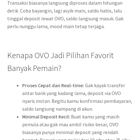
Transaksi biasanya langsung diproses dalam hitungan
detik. Coba bayangin, lagi asyik main, saldo habis, lalu
tinggal deposit lewat OVO, saldo langsung masuk. Gak
perlu nunggu lama, mood main tetap terjaga.
Kenapa OVO Jadi Pilihan Favorit
Banyak Pemain?
Proses Cepat dan Real-time:
Gak kayak transfer
antar bank yang kadang lama, deposit via OVO
nyaris instan. Begitu kamu konfirmasi pembayaran,
saldo langsung nampang di akun.
Minimal Deposit Kecil:
Buat kamu yang masih
pemula atau gak mau ambil risiko besar, OVO
biasanya punya minimal deposit yang rendah