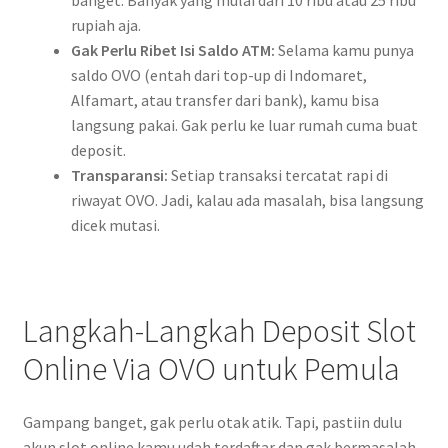
banget. Banyak yang mulai dari 10 ribu atau 25 ribu
rupiah aja.
Gak Perlu Ribet Isi Saldo ATM:
Selama kamu punya
saldo OVO (entah dari top-up di Indomaret,
Alfamart, atau transfer dari bank), kamu bisa
langsung pakai. Gak perlu ke luar rumah cuma buat
deposit.
Transparansi:
Setiap transaksi tercatat rapi di
riwayat OVO. Jadi, kalau ada masalah, bisa langsung
dicek mutasi.
Langkah-Langkah Deposit Slot
Online Via OVO untuk Pemula
Gampang banget, gak perlu otak atik. Tapi, pastiin dulu
akun slot online kamu udah terdaftar dan gak bermasalah.