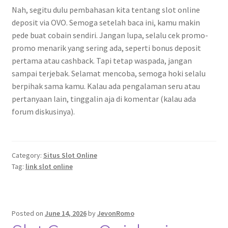
Nah, segitu dulu pembahasan kita tentang slot online
deposit via OVO. Semoga setelah baca ini, kamu makin
pede buat cobain sendiri. Jangan lupa, selalu cek promo-
promo menarik yang sering ada, seperti bonus deposit
pertama atau cashback. Tapi tetap waspada, jangan
sampai terjebak. Selamat mencoba, semoga hoki selalu
berpihak sama kamu. Kalau ada pengalaman seru atau
pertanyaan lain, tinggalin aja di komentar (kalau ada
forum diskusinya).
Category:
Situs Slot Online
Tag:
link slot online
Posted on
June 14, 2026
by
JevonRomo