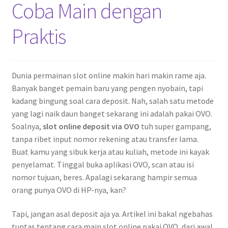
Coba Main dengan
Praktis
Dunia permainan slot online makin hari makin rame aja.
Banyak banget pemain baru yang pengen nyobain, tapi
kadang bingung soal cara deposit. Nah, salah satu metode
yang lagi naik daun banget sekarang ini adalah pakai OVO.
Soalnya,
slot online deposit via OVO
tuh super gampang,
tanpa ribet input nomor rekening atau transfer lama.
Buat kamu yang sibuk kerja atau kuliah, metode ini kayak
penyelamat. Tinggal buka aplikasi OVO, scan atau isi
nomor tujuan, beres. Apalagi sekarang hampir semua
orang punya OVO di HP-nya, kan?
Tapi, jangan asal deposit aja ya. Artikel ini bakal ngebahas
tuntas tentang cara main slot online pakai OVO, dari awal