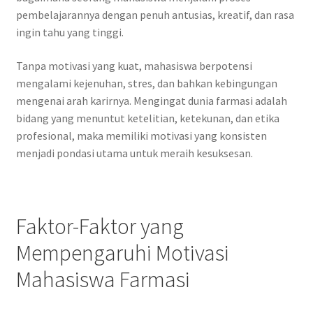
pembelajarannya dengan penuh antusias, kreatif, dan rasa
ingin tahu yang tinggi.
Tanpa motivasi yang kuat, mahasiswa berpotensi
mengalami kejenuhan, stres, dan bahkan kebingungan
mengenai arah karirnya. Mengingat dunia farmasi adalah
bidang yang menuntut ketelitian, ketekunan, dan etika
profesional, maka memiliki motivasi yang konsisten
menjadi pondasi utama untuk meraih kesuksesan.
Faktor-Faktor yang
Mempengaruhi Motivasi
Mahasiswa Farmasi