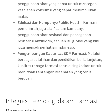
penggunaan obat yang benar untuk mencegah
kesalahan konsumsi yang dapat menimbulkan
risiko.
Edukasi dan Kampanye Public Health:
Farmasi
pemerintah juga aktif dalam kampanye
penggunaan obat rasional dan pencegahan
resistensi antibiotik, sebuah isu global yang kini
juga menjadi perhatian Indonesia.
Pengembangan Kapasitas SDM Farmasi:
Melalui
berbagai pelatihan dan pendidikan berkelanjutan,
kualitas tenaga farmasi terus ditingkatkan untuk
menjawab tantangan kesehatan yang terus
berubah.
Integrasi Teknologi dalam Farmasi
Pemerintah