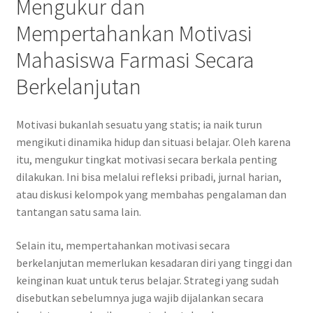
Mengukur dan
Mempertahankan Motivasi
Mahasiswa Farmasi Secara
Berkelanjutan
Motivasi bukanlah sesuatu yang statis; ia naik turun
mengikuti dinamika hidup dan situasi belajar. Oleh karena
itu, mengukur tingkat motivasi secara berkala penting
dilakukan. Ini bisa melalui refleksi pribadi, jurnal harian,
atau diskusi kelompok yang membahas pengalaman dan
tantangan satu sama lain.
Selain itu, mempertahankan motivasi secara
berkelanjutan memerlukan kesadaran diri yang tinggi dan
keinginan kuat untuk terus belajar. Strategi yang sudah
disebutkan sebelumnya juga wajib dijalankan secara