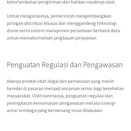
keterlambatan pengiriman dan bahkan rusaknya obat.
Untuk mengatasinya, pemerintah mengembangkan
jaringan distribusi khusus dan menggandeng teknologi
drone serta sistem manajemen persediaan berbasis data
untuk memaksimalkan jangkauan pelayanan.
Penguatan Regulasi dan Pengawasan
Adanya produk obat ilegal dan pemalsuan yang masih
beredar di pasaran menjadi ancaman serius bagi kesehatan
masyarakat. Oleh karenanya, penguatan regulasi dan
peningkatan kemampuan pengawasan melalui sinergi
antar lembaga yang berwenang terus dilakukan.