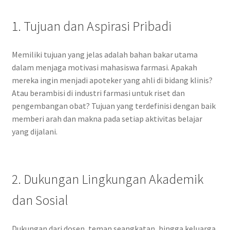
1. Tujuan dan Aspirasi Pribadi
Memiliki tujuan yang jelas adalah bahan bakar utama
dalam menjaga motivasi mahasiswa farmasi. Apakah
mereka ingin menjadi apoteker yang ahli di bidang klinis?
Atau berambisi di industri farmasi untuk riset dan
pengembangan obat? Tujuan yang terdefinisi dengan baik
memberi arah dan makna pada setiap aktivitas belajar
yang dijalani.
2. Dukungan Lingkungan Akademik
dan Sosial
Dukungan dari dosen, teman seangkatan, hingga keluarga