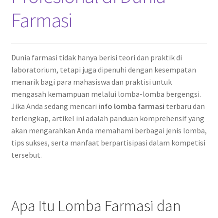
Farmasi
Dunia farmasi tidak hanya berisi teori dan praktik di
laboratorium, tetapi juga dipenuhi dengan kesempatan
menarik bagi para mahasiswa dan praktisi untuk
mengasah kemampuan melalui lomba-lomba bergengsi.
Jika Anda sedang mencari
info lomba farmasi
terbaru dan
terlengkap, artikel ini adalah panduan komprehensif yang
akan mengarahkan Anda memahami berbagai jenis lomba,
tips sukses, serta manfaat berpartisipasi dalam kompetisi
tersebut.
Apa Itu Lomba Farmasi dan