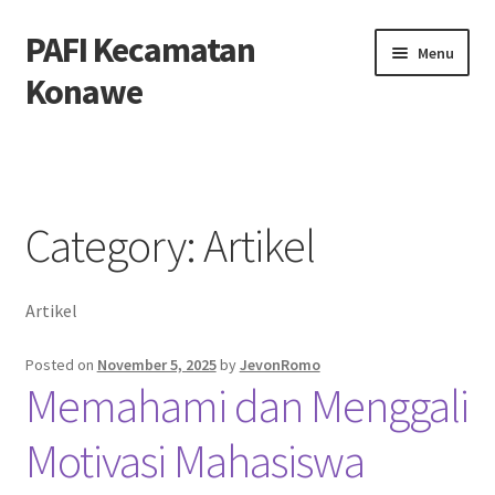
PAFI Kecamatan
Skip
Skip
Menu
to
to
Konawe
navigation
content
Home
Hubungi Kami
Category:
Artikel
Privacy Policy
Artikel
Tentang Kami
Posted on
November 5, 2025
by
JevonRomo
Memahami dan Menggali
Motivasi Mahasiswa