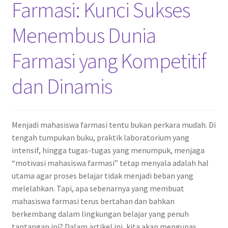
Farmasi: Kunci Sukses
Menembus Dunia
Farmasi yang Kompetitif
dan Dinamis
Menjadi mahasiswa farmasi tentu bukan perkara mudah. Di
tengah tumpukan buku, praktik laboratorium yang
intensif, hingga tugas-tugas yang menumpuk, menjaga
“motivasi mahasiswa farmasi” tetap menyala adalah hal
utama agar proses belajar tidak menjadi beban yang
melelahkan. Tapi, apa sebenarnya yang membuat
mahasiswa farmasi terus bertahan dan bahkan
berkembang dalam lingkungan belajar yang penuh
tantangan ini? Dalam artikel ini, kita akan mengupas