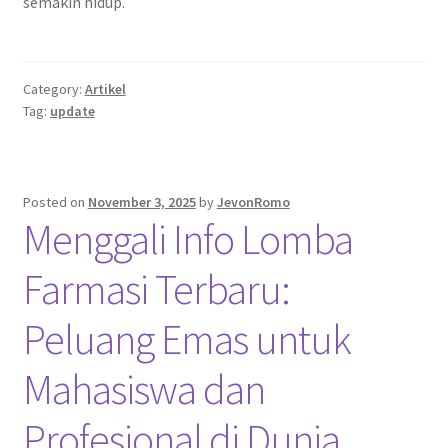
semakin hidup.
Category:
Artikel
Tag:
update
Posted on
November 3, 2025
by
JevonRomo
Menggali Info Lomba
Farmasi Terbaru:
Peluang Emas untuk
Mahasiswa dan
Profesional di Dunia