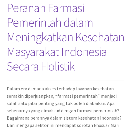
Peranan Farmasi
Pemerintah dalam
Meningkatkan Kesehatan
Masyarakat Indonesia
Secara Holistik
Dalam era di mana akses terhadap layanan kesehatan
semakin diperjuangkan, “farmasi pemerintah” menjadi
salah satu pilar penting yang tak boleh diabaikan. Apa
sebenarnya yang dimaksud dengan farmasi pemerintah?
Bagaimana perannya dalam sistem kesehatan Indonesia?
Dan mengapa sektor ini mendapat sorotan khusus? Mari