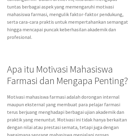
tuntas berbagai aspek yang memengaruhi motivasi
mahasiswa farmasi, mengulik faktor-faktor pendukung,
serta cara-cara praktis untuk mempertahankan semangat
hingga mencapai puncak keberhasilan akademik dan
profesional.
Apa itu Motivasi Mahasiswa
Farmasi dan Mengapa Penting?
Motivasi mahasiswa farmasi adalah dorongan internal
maupun eksternal yang membuat para pelajar farmasi
terus berjuang menghadapi berbagai ujian akademik dan
praktik yang menuntut. Motivasi ini tidak hanya berkaitan
dengan nilai atau prestasi semata, tetapi juga dengan
bagaimana seorang mahasiswa menjalani proses