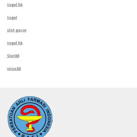
togel hk
togel
slot gacor
togel hk
Slot88
virus88