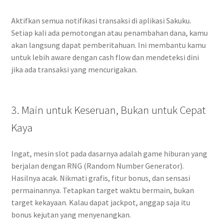
Aktifkan semua notifikasi transaksi di aplikasi Sakuku.
Setiap kali ada pemotongan atau penambahan dana, kamu
akan langsung dapat pemberitahuan. Ini membantu kamu
untuk lebih aware dengan cash flow dan mendeteksi dini
jika ada transaksi yang mencurigakan.
3. Main untuk Keseruan, Bukan untuk Cepat
Kaya
Ingat, mesin slot pada dasarnya adalah game hiburan yang
berjalan dengan RNG (Random Number Generator).
Hasilnya acak. Nikmati grafis, fitur bonus, dan sensasi
permainannya. Tetapkan target waktu bermain, bukan
target kekayaan. Kalau dapat jackpot, anggap saja itu
bonus kejutan yang menyenangkan.