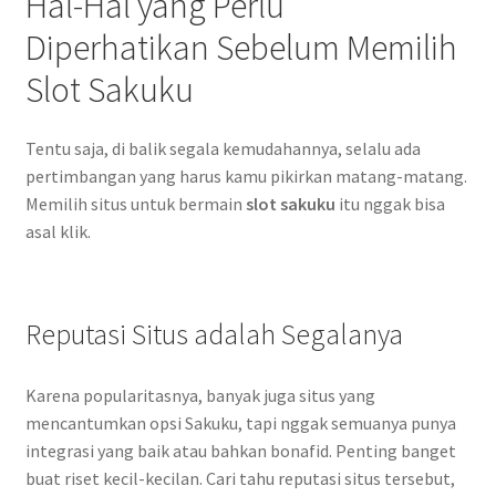
Hal-Hal yang Perlu
Diperhatikan Sebelum Memilih
Slot Sakuku
Tentu saja, di balik segala kemudahannya, selalu ada
pertimbangan yang harus kamu pikirkan matang-matang.
Memilih situs untuk bermain
slot sakuku
itu nggak bisa
asal klik.
Reputasi Situs adalah Segalanya
Karena popularitasnya, banyak juga situs yang
mencantumkan opsi Sakuku, tapi nggak semuanya punya
integrasi yang baik atau bahkan bonafid. Penting banget
buat riset kecil-kecilan. Cari tahu reputasi situs tersebut,