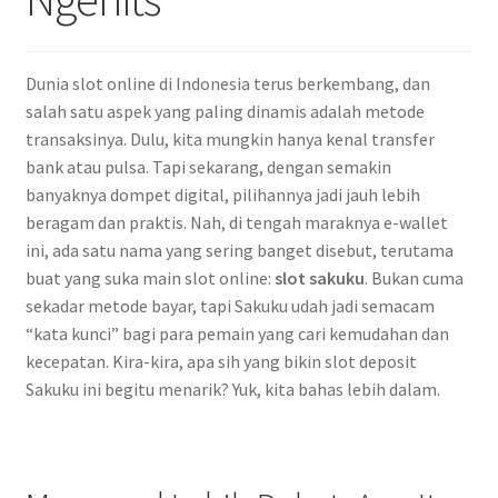
Dunia slot online di Indonesia terus berkembang, dan
salah satu aspek yang paling dinamis adalah metode
transaksinya. Dulu, kita mungkin hanya kenal transfer
bank atau pulsa. Tapi sekarang, dengan semakin
banyaknya dompet digital, pilihannya jadi jauh lebih
beragam dan praktis. Nah, di tengah maraknya e-wallet
ini, ada satu nama yang sering banget disebut, terutama
buat yang suka main slot online:
slot sakuku
. Bukan cuma
sekadar metode bayar, tapi Sakuku udah jadi semacam
“kata kunci” bagi para pemain yang cari kemudahan dan
kecepatan. Kira-kira, apa sih yang bikin slot deposit
Sakuku ini begitu menarik? Yuk, kita bahas lebih dalam.