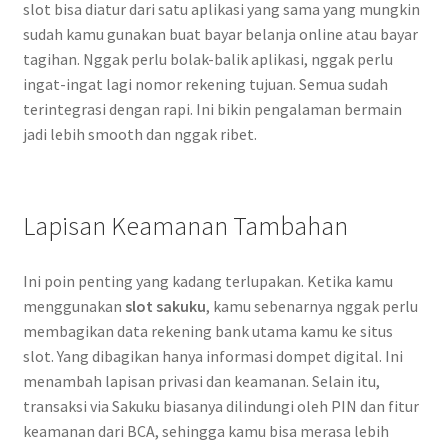
slot bisa diatur dari satu aplikasi yang sama yang mungkin
sudah kamu gunakan buat bayar belanja online atau bayar
tagihan. Nggak perlu bolak-balik aplikasi, nggak perlu
ingat-ingat lagi nomor rekening tujuan. Semua sudah
terintegrasi dengan rapi. Ini bikin pengalaman bermain
jadi lebih smooth dan nggak ribet.
Lapisan Keamanan Tambahan
Ini poin penting yang kadang terlupakan. Ketika kamu
menggunakan
slot sakuku
, kamu sebenarnya nggak perlu
membagikan data rekening bank utama kamu ke situs
slot. Yang dibagikan hanya informasi dompet digital. Ini
menambah lapisan privasi dan keamanan. Selain itu,
transaksi via Sakuku biasanya dilindungi oleh PIN dan fitur
keamanan dari BCA, sehingga kamu bisa merasa lebih