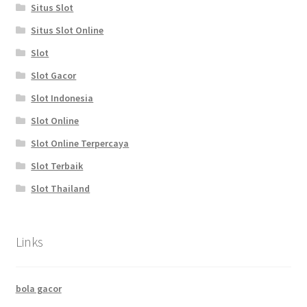
Situs Slot
Situs Slot Online
Slot
Slot Gacor
Slot Indonesia
Slot Online
Slot Online Terpercaya
Slot Terbaik
Slot Thailand
Links
bola gacor