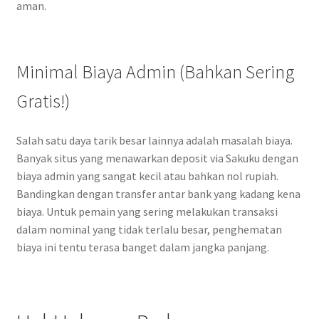
aman.
Minimal Biaya Admin (Bahkan Sering
Gratis!)
Salah satu daya tarik besar lainnya adalah masalah biaya.
Banyak situs yang menawarkan deposit via Sakuku dengan
biaya admin yang sangat kecil atau bahkan nol rupiah.
Bandingkan dengan transfer antar bank yang kadang kena
biaya. Untuk pemain yang sering melakukan transaksi
dalam nominal yang tidak terlalu besar, penghematan
biaya ini tentu terasa banget dalam jangka panjang.