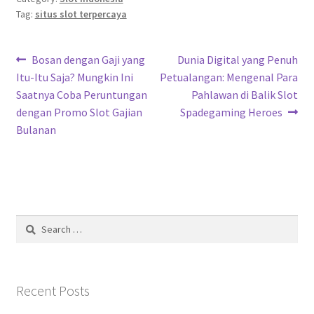
Tag:
situs slot terpercaya
Post
Previous
Next
Bosan dengan Gaji yang
Dunia Digital yang Penuh
post:
post:
Itu-Itu Saja? Mungkin Ini
Petualangan: Mengenal Para
navigation
Saatnya Coba Peruntungan
Pahlawan di Balik Slot
dengan Promo Slot Gajian
Spadegaming Heroes
Bulanan
Search
for:
Recent Posts