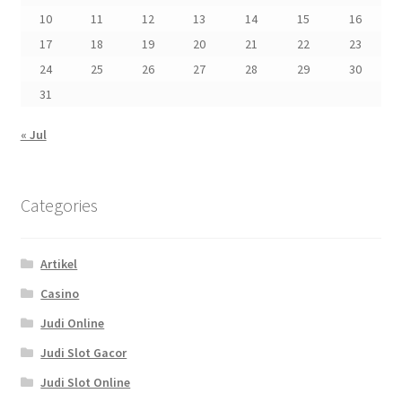
10
11
12
13
14
15
16
17
18
19
20
21
22
23
24
25
26
27
28
29
30
31
« Jul
Categories
Artikel
Casino
Judi Online
Judi Slot Gacor
Judi Slot Online