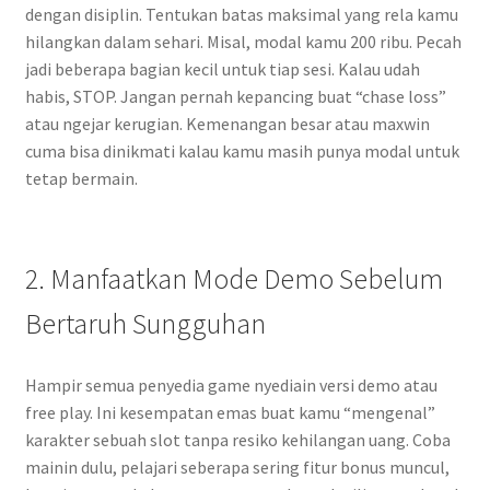
dengan disiplin. Tentukan batas maksimal yang rela kamu
hilangkan dalam sehari. Misal, modal kamu 200 ribu. Pecah
jadi beberapa bagian kecil untuk tiap sesi. Kalau udah
habis, STOP. Jangan pernah kepancing buat “chase loss”
atau ngejar kerugian. Kemenangan besar atau maxwin
cuma bisa dinikmati kalau kamu masih punya modal untuk
tetap bermain.
2. Manfaatkan Mode Demo Sebelum
Bertaruh Sungguhan
Hampir semua penyedia game nyediain versi demo atau
free play. Ini kesempatan emas buat kamu “mengenal”
karakter sebuah slot tanpa resiko kehilangan uang. Coba
mainin dulu, pelajari seberapa sering fitur bonus muncul,