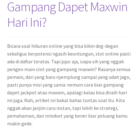
Gampang Dapet Maxwin
Hari Ini?
Bicara soal hiburan online yang bisa bikin deg-degan
sekaligus berpotensi ngasih keuntungan, slot online pasti
ada di daftar teratas. Tapi jujur aja, siapa sih yang nggak
pengen main slot yang gampang maxwin? Rasanya semua
pemain, dari yang baru nyemplung sampai yang udah jago,
pasti punya misi yang sama: nemuin cara biar gampang
dapet jackpot atau maxwin, apalagi kalau bisa diraih hari
ini juga. Nah, artikel ini bakal bahas tuntas soal itu. Kita
nggak akan janjiin cara instan, tapi lebih ke strategi,
pemahaman, dan mindset yang bener biar peluang kamu
makin gede.