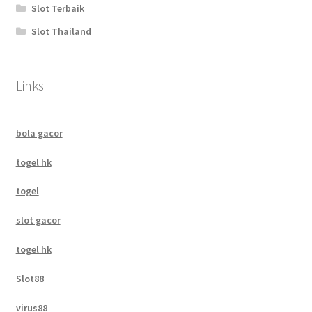
Slot Terbaik
Slot Thailand
Links
bola gacor
togel hk
togel
slot gacor
togel hk
Slot88
virus88