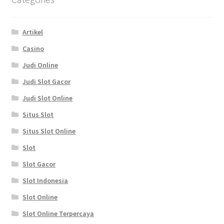
Artikel
Casino
Judi Online
Judi Slot Gacor
Judi Slot Online
Situs Slot
Situs Slot Online
Slot
Slot Gacor
Slot Indonesia
Slot Online
Slot Online Terpercaya