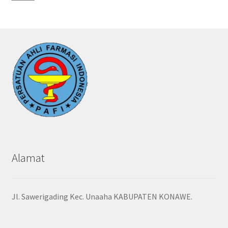
Alamat
Jl. Sawerigading Kec. Unaaha KABUPATEN KONAWE.