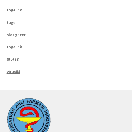
togel hk
togel
slot gacor
togel hk
Slot88
virus88