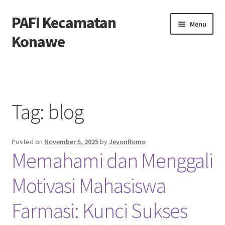
PAFI Kecamatan
Skip
Skip
Menu
to
to
Konawe
navigation
content
Home
Hubungi Kami
Tag:
blog
Privacy Policy
Posted on
November 5, 2025
by
JevonRomo
Tentang Kami
Memahami dan Menggali
Motivasi Mahasiswa
Farmasi: Kunci Sukses