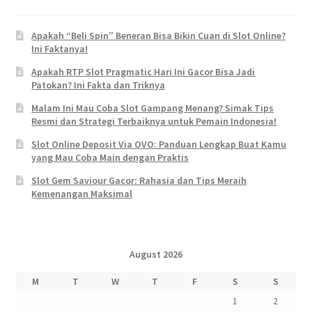
Apakah “Beli Spin” Beneran Bisa Bikin Cuan di Slot Online?
Ini Faktanya!
Apakah RTP Slot Pragmatic Hari Ini Gacor Bisa Jadi
Patokan? Ini Fakta dan Triknya
Malam Ini Mau Coba Slot Gampang Menang? Simak Tips
Resmi dan Strategi Terbaiknya untuk Pemain Indonesia!
Slot Online Deposit Via OVO: Panduan Lengkap Buat Kamu
yang Mau Coba Main dengan Praktis
Slot Gem Saviour Gacor: Rahasia dan Tips Meraih
Kemenangan Maksimal
August 2026
M
T
W
T
F
S
S
1
2