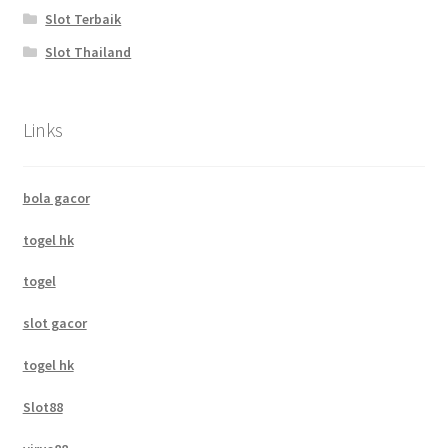
Slot Terbaik
Slot Thailand
Links
bola gacor
togel hk
togel
slot gacor
togel hk
Slot88