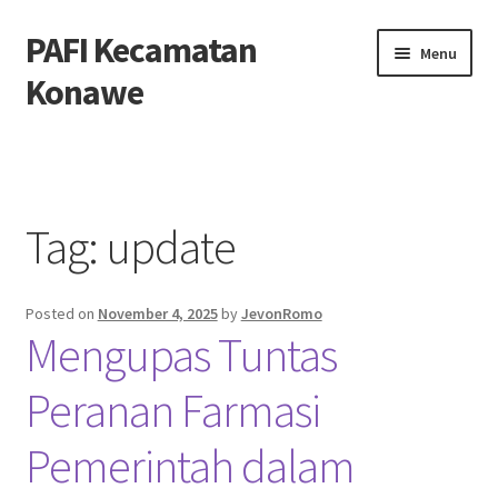
PAFI Kecamatan
Skip
Skip
Menu
to
to
Konawe
navigation
content
Home
Hubungi Kami
Tag:
update
Privacy Policy
Posted on
November 4, 2025
by
JevonRomo
Tentang Kami
Mengupas Tuntas
Peranan Farmasi
Pemerintah dalam