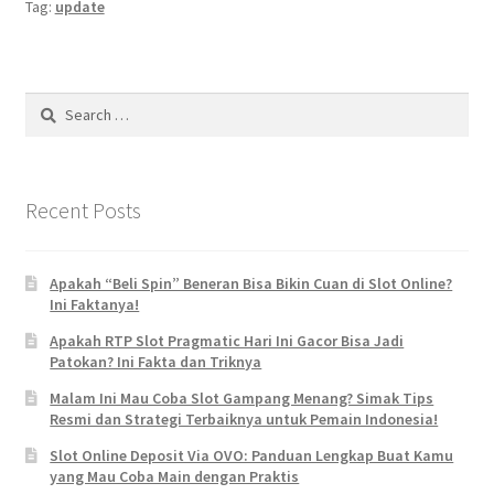
Tag:
update
Search
for:
Recent Posts
Apakah “Beli Spin” Beneran Bisa Bikin Cuan di Slot Online?
Ini Faktanya!
Apakah RTP Slot Pragmatic Hari Ini Gacor Bisa Jadi
Patokan? Ini Fakta dan Triknya
Malam Ini Mau Coba Slot Gampang Menang? Simak Tips
Resmi dan Strategi Terbaiknya untuk Pemain Indonesia!
Slot Online Deposit Via OVO: Panduan Lengkap Buat Kamu
yang Mau Coba Main dengan Praktis